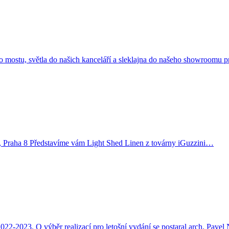
o mostu, světla do našich kanceláří a sleklajna do našeho showroomu p
, Praha 8 Představíme vám Light Shed Linen z továrny iGuzzini…
2023. O výběr realizací pro letošní vydání se postaral arch. Pavel 