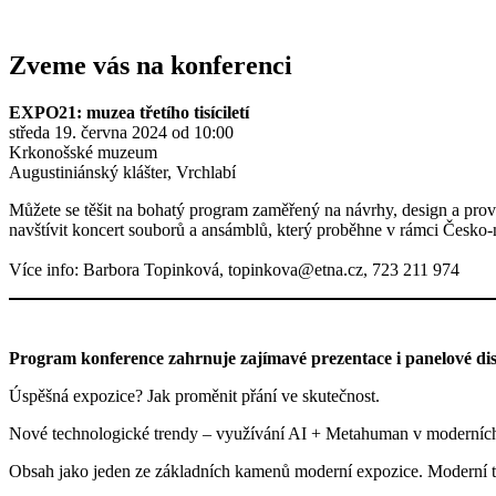
Zveme vás na konferenci
EXPO21: muzea třetího tisíciletí
středa 19. června 2024 od 10:00
Krkonošské muzeum
Augustiniánský klášter, Vrchlabí
Můžete se těšit na bohatý program zaměřený na návrhy, design a prov
navštívit koncert souborů a ansámblů, který proběhne v rámci Čes
Více info: Barbora Topinková, topinkova@etna.cz, 723 211 974
Program konference zahrnuje zajímavé prezentace i panelové di
Úspěšná expozice? Jak proměnit přání ve skutečnost.
Nové technologické trendy – využívání AI + Metahuman v moderních e
Obsah jako jeden ze základních kamenů moderní expozice. Moderní t