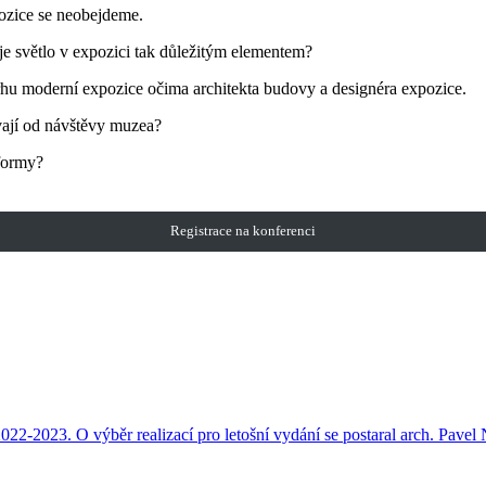
pozice se neobejdeme.
je světlo v expozici tak důležitým elementem?
rhu moderní expozice očima architekta budovy a designéra expozice.
ávají od návštěvy muzea?
tformy?
Registrace na konferenci
2023. O výběr realizací pro letošní vydání se postaral arch. Pavel 