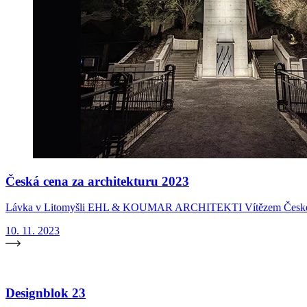
Česká cena za architekturu 2023
Lávka v Litomyšli EHL & KOUMAR ARCHITEKTI Vítězem České cen
10. 11. 2023
Designblok 23