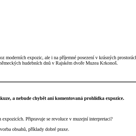
oz moderních expozic, ale i na příjemné posezení v krásných prostorác
ko-německých hudebních dnů v Rajském dvoře Muzea Krkonoš.
skuze, a nebude chybět ani komentovaná prohlídka expozice.
xpozicích. Připravuje se revoluce v muzejní interpretaci?
vorba obsahů, příklady dobré praxe.