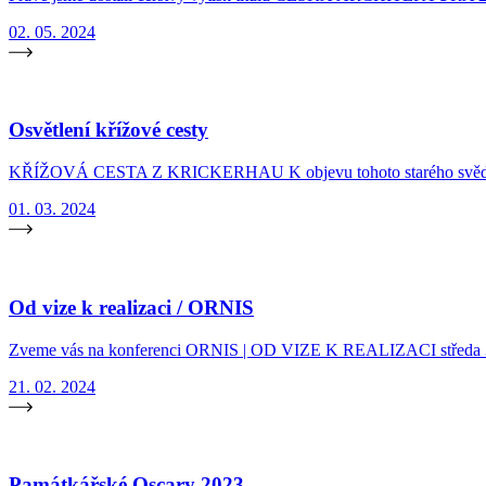
02. 05. 2024
Osvětlení křížové cesty
KŘÍŽOVÁ CESTA Z KRICKERHAU K objevu tohoto starého svědectví ž
01. 03. 2024
Od vize k realizaci / ORNIS
Zveme vás na konferenci ORNIS | OD VIZE K REALIZACI středa 3.
21. 02. 2024
Památkářské Oscary 2023