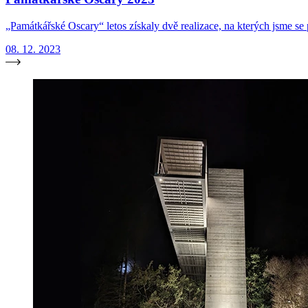
„Památkářské Oscary“ letos získaly dvě realizace, na kterých jsme 
08. 12. 2023