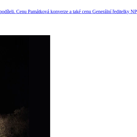
se podíleli. Cenu Památková konverze a také cenu Generální ředitelky