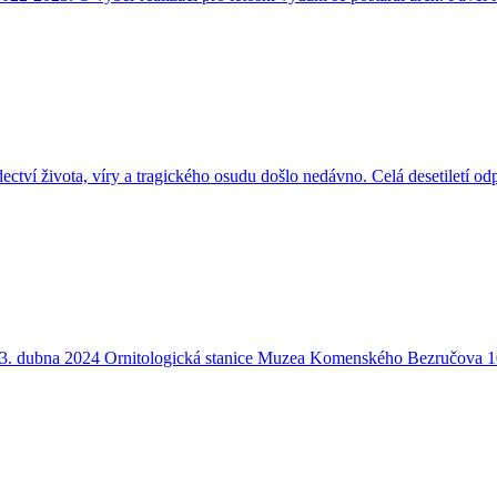
ivota, víry a tragického osudu došlo nedávno. Celá desetiletí od
 dubna 2024 Ornitologická stanice Muzea Komenského Bezručova 10