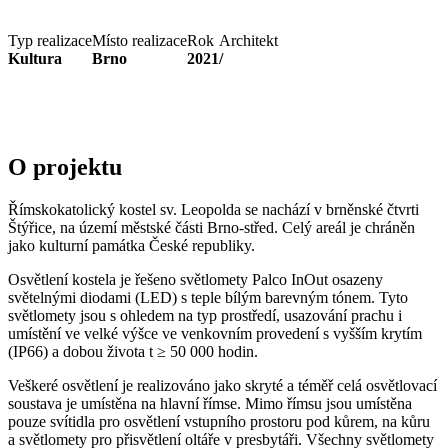
Typ realizace
Místo realizace
Rok
Architekt
Kultura
Brno
2021
/
O projektu
Římskokatolický kostel sv. Leopolda se nachází v brněnské čtvrti
Štýřice, na území městské části Brno-střed. Celý areál je chráněn
jako kulturní památka České republiky.
Osvětlení kostela je řešeno světlomety Palco InOut osazeny
světelnými diodami (LED) s teple bílým barevným tónem. Tyto
světlomety jsou s ohledem na typ prostředí, usazování prachu i
umístění ve velké výšce ve venkovním provedení s vyšším krytím
(IP66) a dobou života t ≥ 50 000 hodin.
Veškeré osvětlení je realizováno jako skryté a téměř celá osvětlovací
soustava je umístěna na hlavní římse. Mimo římsu jsou umístěna
pouze svítidla pro osvětlení vstupního prostoru pod kůrem, na kůru
a světlomety pro přisvětlení oltáře v presbytáři. Všechny světlomety