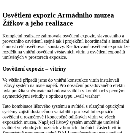
Osvětlení expozic Armádního muzea
Žižkov a jeho realizace
Kompletní realizace zahrnovala osvětlení expozic, slavnostního a
provozního osvětlení, stejně tak i projekční, koordinační a instalační
činnost celé osvětlovací soustavy. Realizované osvětlení expozic lze
rozdělit na vnitřní osvětlení výstavních vitrín a osvětlení exponátů
umístěných v prostorech expozice.
Osvětlení expozic – vitríny
Ve většině případů jsme do vnitřní konstrukce vitrín instalovali
lištový systém na malé napětí. Pro dosažení požadovaného efektu
byla použita směrovatelná bodová svítidla v kombinaci s pevnými
asymetrickými svítidly s optikou typu „wall washer“.
Tato kombinace lištového systému a svítidel s různými optickými
systémy zajistí dostatečnou variabilitu pro kvalitní expoziční
osvětlení u rozměrově i koncepčně odlišných vitrín ve všech
expozicích muzea. Napájecí lištový systém umožňuje umístění
svítidel ve vhodných pozicích v horních i bočních částech vitrín.
Samostatně programovatelné DALI transformátory pro napájení