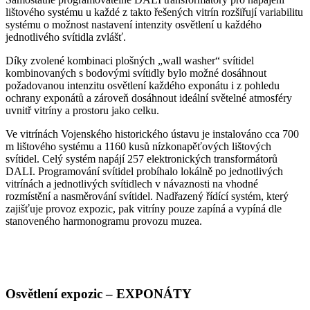
lištového systému u každé z takto řešených vitrín rozšiřují variabilitu
systému o možnost nastavení intenzity osvětlení u každého
jednotlivého svítidla zvlášť.
Díky zvolené kombinaci plošných „wall washer“ svítidel
kombinovaných s bodovými svítidly bylo možné dosáhnout
požadovanou intenzitu osvětlení každého exponátu i z pohledu
ochrany exponátů a zároveň dosáhnout ideální světelné atmosféry
uvnitř vitríny a prostoru jako celku.
Ve vitrínách Vojenského historického ústavu je instalováno cca 700
m lištového systému a 1160 kusů nízkonapěťových lištových
svítidel. Celý systém napájí 257 elektronických transformátorů
DALI. Programování svítidel probíhalo lokálně po jednotlivých
vitrínách a jednotlivých svítidlech v návaznosti na vhodné
rozmístění a nasměrování svítidel. Nadřazený řídící systém, který
zajišťuje provoz expozic, pak vitríny pouze zapíná a vypíná dle
stanoveného harmonogramu provozu muzea.
Osvětlení expozic – EXPONÁTY