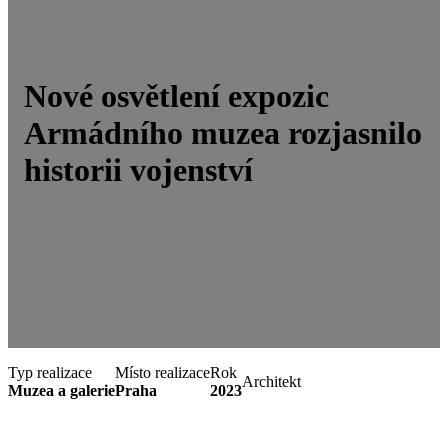
Nové osvětlení expozic
Armádního muzea rozjasnilo
historii vojenství
Typ realizace
Místo realizace
Rok
Architekt
Muzea a galerie
Praha
2023