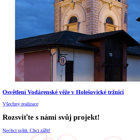
Osvětlení Vodárenské věže v Holešovické tržnici
Všechny realizace
Rozsviťte s námi svůj projekt!
Nechci svítit. Chci zářit!