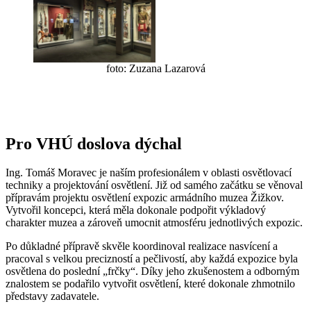
foto: Zuzana Lazarová
Pro VHÚ doslova dýchal
Ing. Tomáš Moravec je naším profesionálem v oblasti osvětlovací
techniky a projektování osvětlení. Již od samého začátku se věnoval
přípravám projektu osvětlení expozic armádního muzea Žižkov.
Vytvořil koncepci, která měla dokonale podpořit výkladový
charakter muzea a zároveň umocnit atmosféru jednotlivých expozic.
Po důkladné přípravě skvěle koordinoval realizace nasvícení a
pracoval s velkou precizností a pečlivostí, aby každá expozice byla
osvětlena do poslední „frčky“. Díky jeho zkušenostem a odborným
znalostem se podařilo vytvořit osvětlení, které dokonale zhmotnilo
představy zadavatele.