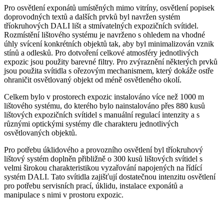
Pro osvětlení exponátů umístěných mimo vitríny, osvětlení popisek
doprovodných textů a dalších prvků byl navržen systém
tříokruhových DALI lišt a stmívatelných expozičních svítidel.
Rozmístění lištového systému je navrženo s ohledem na vhodné
úhly svícení konkrétních objektů tak, aby byl minimalizován vznik
stínů a odlesků. Pro dotvoření celkové atmosféry jednotlivých
expozic jsou použity barevné filtry. Pro zvýraznění některých prvků
jsou použita svítidla s ořezovým mechanismem, který dokáže ostře
ohraničit osvětlovaný objekt od méně osvětleného okolí.
Celkem bylo v prostorech expozic instalováno více než 1000 m
lištového systému, do kterého bylo nainstalováno přes 880 kusů
lištových expozičních svítidel s manuální regulací intenzity a s
různými optickými systémy dle charakteru jednotlivých
osvětlovaných objektů.
Pro potřebu úklidového a provozního osvětlení byl tříokruhový
lištový systém doplněn přibližně o 300 kusů lištových svítidel s
velmi širokou charakteristikou vyzařování napojených na řídící
systém DALI. Tato svítidla zajišťují dostatečnou intenzitu osvětlení
pro potřebu servisních prací, úklidu, instalace exponátů a
manipulace s nimi v prostoru expozic.