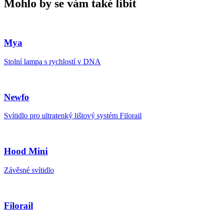
Mohlo by se vám také líbit
Mya
Stolní lampa s rychlostí v DNA
Newfo
Svítidlo pro ultratenký lištový systém Filorail
Hood Mini
Závěsné svítidlo
Filorail